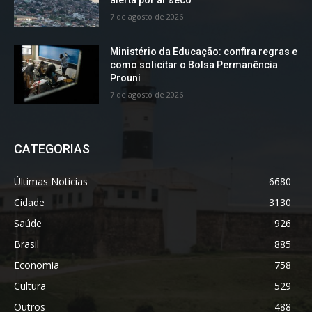
alerta por ar seco
7 de agosto de 2026
Ministério da Educação: confira regras e
como solicitar o Bolsa Permanência
Prouni
7 de agosto de 2026
CATEGORIAS
Últimas Notícias
6680
Cidade
3130
Saúde
926
Brasil
885
Economia
758
Cultura
529
Outros
488