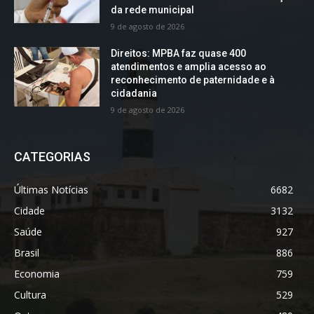
da rede municipal
9 de agosto de 2026
Direitos: MPBA faz quase 400
atendimentos e amplia acesso ao
reconhecimento de paternidade e à
cidadania
9 de agosto de 2026
CATEGORIAS
Últimas Notícias
6682
Cidade
3132
Saúde
927
Brasil
886
Economia
759
Cultura
529