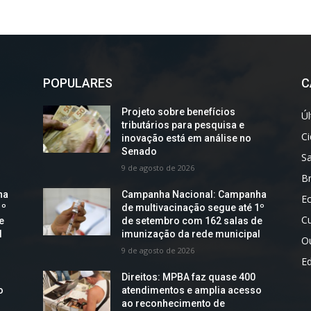
POPULARES
C
Projeto sobre benefícios
Úl
tributários para pesquisa e
C
inovação está em análise no
Senado
S
9 de agosto de 2026
Br
ha
Campanha Nacional: Campanha
E
1º
de multivacinação segue até 1º
Cu
e
de setembro com 162 salas de
l
imunização da rede municipal
O
9 de agosto de 2026
E
Direitos: MPBA faz quase 400
o
atendimentos e amplia acesso
ao reconhecimento de