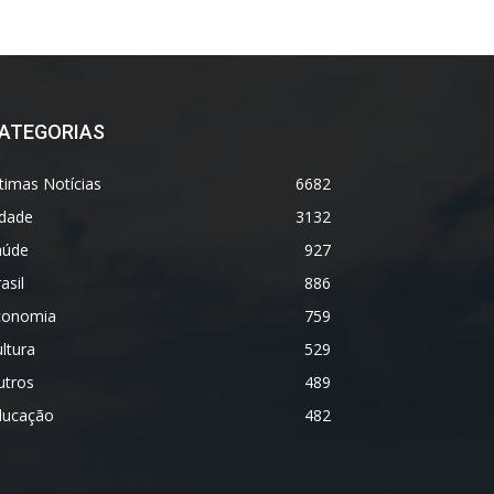
ATEGORIAS
timas Notícias
6682
idade
3132
aúde
927
asil
886
conomia
759
ltura
529
utros
489
ducação
482