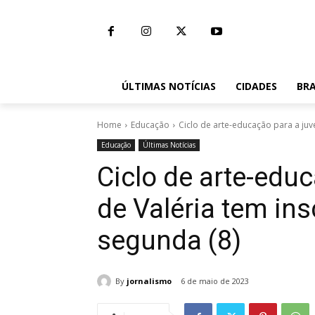
ÚLTIMAS NOTÍCIAS
CIDADES
BRA
Home
Educação
Ciclo de arte-educação para a juve
Educação
Últimas Notícias
Ciclo de arte-edu
de Valéria tem ins
segunda (8)
By
jornalismo
6 de maio de 2023