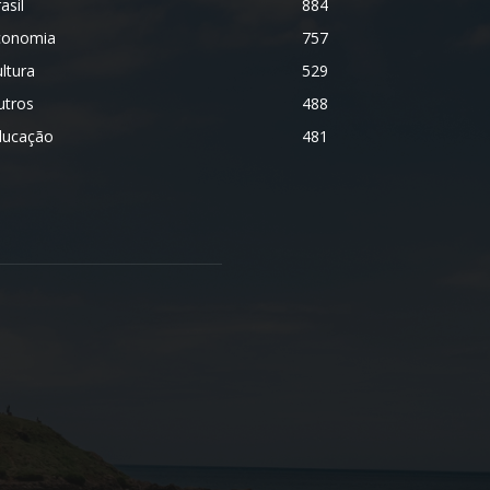
asil
884
conomia
757
ltura
529
utros
488
ducação
481