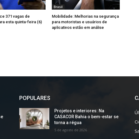
Brasil
ce 371 vagas de
Mobilidade: Melhorias na segurança
a esta quinta-feira (6)
para motoristas e usuários de
aplicativos estão em análise
POPULARES
C
Projetos e interiores: Na
Úl
se
CASACOR Bahia o bem-estar se
C
torna a régua
5 de agosto de 2026
S