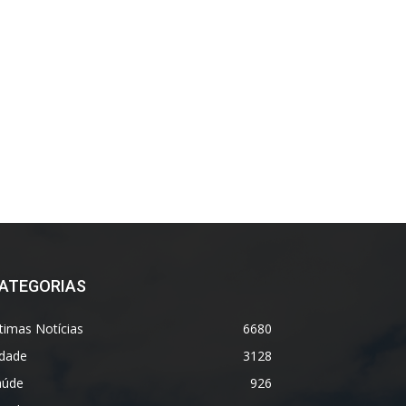
ATEGORIAS
timas Notícias
6680
idade
3128
aúde
926