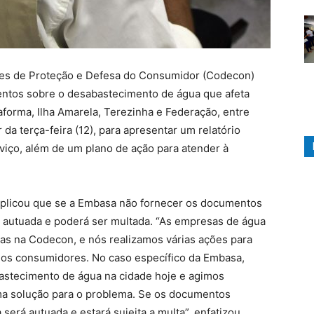
ções de Proteção e Defesa do Consumidor (Codecon)
mentos sobre o desabastecimento de água que afeta
taforma, Ilha Amarela, Terezinha e Federação, entre
 da terça-feira (12), para apresentar um relatório
rviço, além de um plano de ação para atender à
explicou que se a Embasa não fornecer os documentos
rá autuada e poderá ser multada. “As empresas de água
das na Codecon, e nós realizamos várias ações para
 os consumidores. No caso específico da Embasa,
astecimento de água na cidade hoje e agimos
a solução para o problema. Se os documentos
erá autuada e estará sujeita a multa”, enfatizou