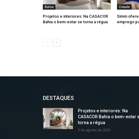
Bahia
Cidade
Projetos e interiores: Na CASACOR
Simm ofere
Bahia o bem-estar se torna a régua
emprego par
DESTAQUES
Projetos e interiores: Na
CASACOR Bahia o bem-estar 
torna a régua
5 de agosto de 2026