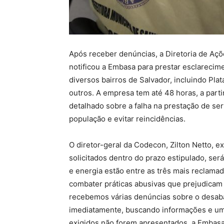
Após receber denúncias, a Diretoria de A
notificou a Embasa para prestar esclareci
diversos bairros de Salvador, incluindo Pla
outros. A empresa tem até 48 horas, a partir
detalhado sobre a falha na prestação de se
população e evitar reincidências.
O diretor-geral da Codecon, Zilton Netto, 
solicitados dentro do prazo estipulado, se
e energia estão entre as três mais reclama
combater práticas abusivas que prejudicam
recebemos várias denúncias sobre o desab
imediatamente, buscando informações e um
exigidos não forem apresentados, a Embasa s