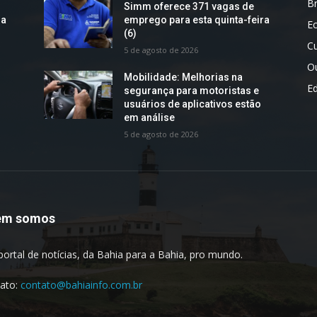
Br
Simm oferece 371 vagas de
ra
emprego para esta quinta-feira
E
(6)
Cu
5 de agosto de 2026
O
Mobilidade: Melhorias na
E
segurança para motoristas e
usuários de aplicativos estão
em análise
5 de agosto de 2026
em somos
portal de notícias, da Bahia para a Bahia, pro mundo.
ato:
contato@bahiainfo.com.br