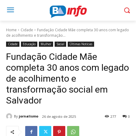
Home
Cidade
Fundação Cidade Mãe completa 30 anos com legado
de acolhimento e transformação...
Cidade
Educação
Mulher
Social
Últimas Notícias
Fundação Cidade Mãe
completa 30 anos com legado
de acolhimento e
transformação social em
Salvador
By
jornalismo
26 de agosto de 2025
277
0