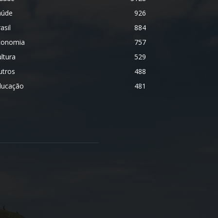
aúde
926
asil
884
conomia
757
ltura
529
utros
488
ducação
481