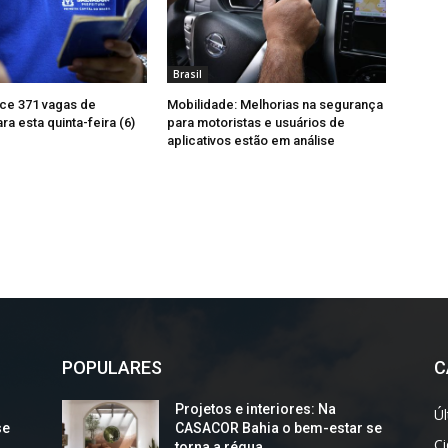
Brasil
ce 371 vagas de
Mobilidade: Melhorias na segurança
a esta quinta-feira (6)
para motoristas e usuários de
aplicativos estão em análise
POPULARES
C
Projetos e interiores: Na
Úl
se
CASACOR Bahia o bem-estar se
C
torna a régua