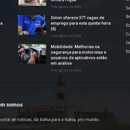
5 de agosto de 2026
S
Br
Simm oferece 371 vagas de
ra
emprego para esta quinta-feira
E
(6)
Cu
5 de agosto de 2026
O
Mobilidade: Melhorias na
E
segurança para motoristas e
usuários de aplicativos estão
em análise
5 de agosto de 2026
em somos
portal de notícias, da Bahia para a Bahia, pro mundo.