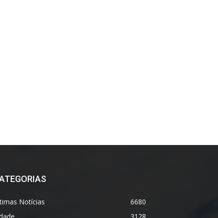
ATEGORIAS
timas Notícias
6680
idade
3128