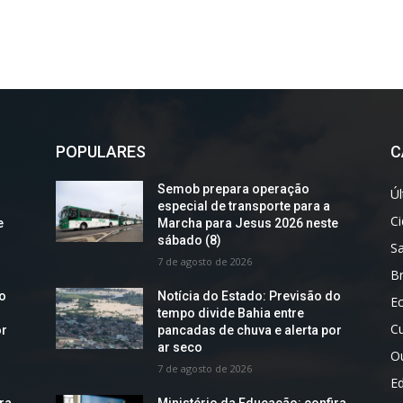
POPULARES
C
Semob prepara operação
Úl
especial de transporte para a
C
e
Marcha para Jesus 2026 neste
sábado (8)
S
7 de agosto de 2026
Br
do
Notícia do Estado: Previsão do
E
tempo divide Bahia entre
Cu
or
pancadas de chuva e alerta por
ar seco
O
7 de agosto de 2026
E