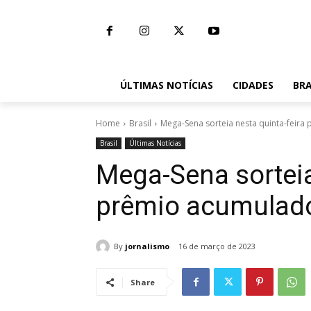
ÚLTIMAS NOTÍCIAS
CIDADES
BRA
Home
Brasil
Mega-Sena sorteia nesta quinta-feir
Brasil
Últimas Notícias
Mega-Sena sorteia
prêmio acumulado
By
jornalismo
16 de março de 2023
Share