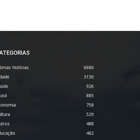
ATEGORIAS
timas Notícias
6680
idade
3130
aúde
926
asil
885
conomia
758
ltura
529
utros
488
ducação
482