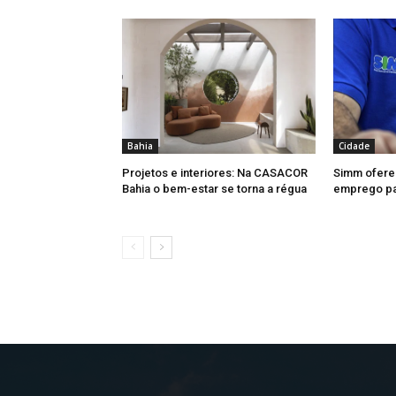
Bahia
Cidade
Projetos e interiores: Na CASACOR
Simm ofere
Bahia o bem-estar se torna a régua
emprego par