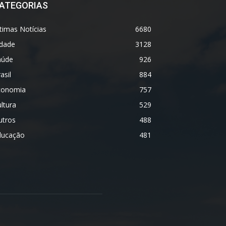
ATEGORIAS
timas Notícias
6680
idade
3128
aúde
926
asil
884
conomia
757
ltura
529
utros
488
ducação
481