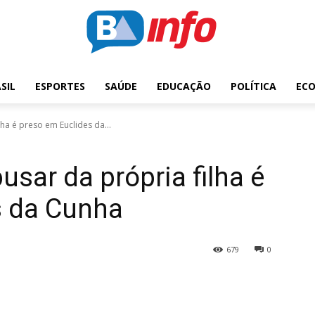
SIL
ESPORTES
SAÚDE
EDUCAÇÃO
POLÍTICA
EC
lha é preso em Euclides da...
usar da própria filha é
s da Cunha
679
0