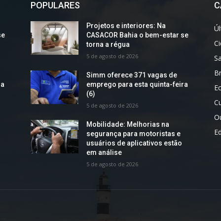
POPULARES
C
Projetos e interiores: Na
Úl
se
CASACOR Bahia o bem-estar se
C
torna a régua
5 de agosto de 2026
S
Br
Simm oferece 371 vagas de
ra
emprego para esta quinta-feira
E
(6)
Cu
5 de agosto de 2026
O
Mobilidade: Melhorias na
E
segurança para motoristas e
usuários de aplicativos estão
em análise
5 de agosto de 2026