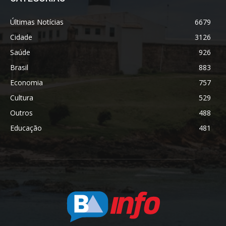
Últimas Notícias
6679
Cidade
3126
Saúde
926
Brasil
883
Economia
757
Cultura
529
Outros
488
Educação
481