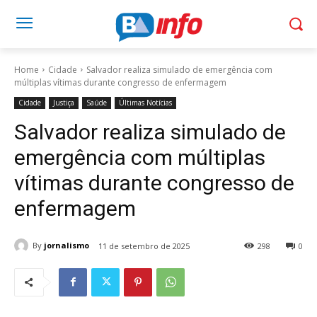
Home
Cidade
Salvador realiza simulado de emergência com
múltiplas vítimas durante congresso de enfermagem
Cidade
Justiça
Saúde
Últimas Notícias
Salvador realiza simulado de
emergência com múltiplas
vítimas durante congresso de
enfermagem
By
jornalismo
11 de setembro de 2025
298
0