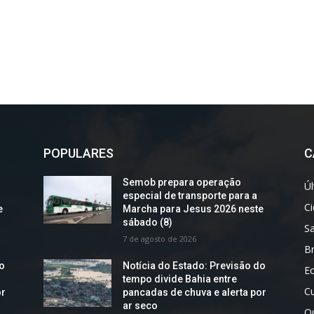
POPULARES
C
Semob prepara operação
Úl
especial de transporte para a
C
e
Marcha para Jesus 2026 neste
sábado (8)
S
7 de agosto de 2026
Br
do
Notícia do Estado: Previsão do
E
tempo divide Bahia entre
Cu
or
pancadas de chuva e alerta por
ar seco
O