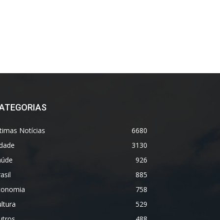
ATEGORIAS
timas Notícias
6680
idade
3130
aúde
926
asil
885
conomia
758
ltura
529
utros
488