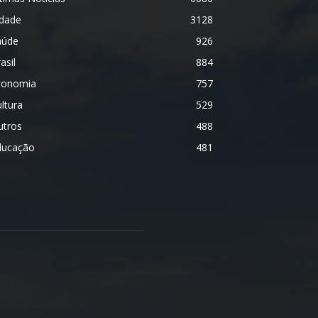
idade
3128
aúde
926
asil
884
conomia
757
ltura
529
utros
488
ducação
481