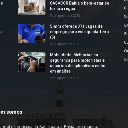
se
CASACOR Bahia o bem-estar se
C
torna a régua
5 de agosto de 2026
S
Br
Simm oferece 371 vagas de
ra
emprego para esta quinta-feira
E
(6)
Cu
5 de agosto de 2026
O
Mobilidade: Melhorias na
E
segurança para motoristas e
usuários de aplicativos estão
em análise
5 de agosto de 2026
em somos
portal de notícias, da Bahia para a Bahia, pro mundo.