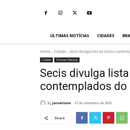
ÚLTIMAS NOTÍCIAS
CIDADES
BRA
Home
Cidade
Secis divulga lista de novos conte
Cidade
Últimas Notícias
Secis divulga list
contemplados do 
By
jornalismo
27 de setembro de 2022
Share