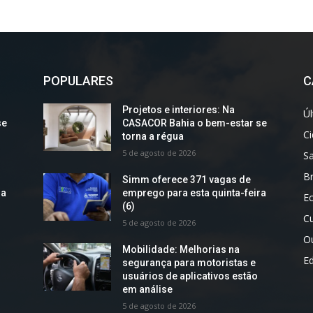
POPULARES
C
Projetos e interiores: Na
Úl
se
CASACOR Bahia o bem-estar se
C
torna a régua
5 de agosto de 2026
S
Br
Simm oferece 371 vagas de
ra
emprego para esta quinta-feira
E
(6)
Cu
5 de agosto de 2026
O
Mobilidade: Melhorias na
E
segurança para motoristas e
usuários de aplicativos estão
em análise
5 de agosto de 2026