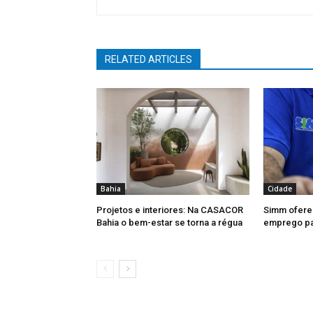
RELATED ARTICLES
Bahia
Cidade
Projetos e interiores: Na CASACOR
Simm ofere
Bahia o bem-estar se torna a régua
emprego par