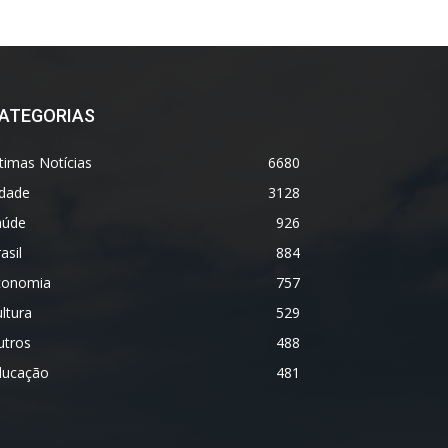
ATEGORIAS
timas Notícias
6680
idade
3128
aúde
926
asil
884
conomia
757
ltura
529
utros
488
ducação
481