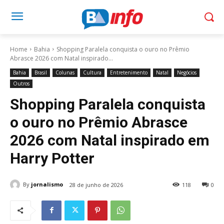
Home
Bahia
Shopping Paralela conquista o ouro no Prêmio
Abrasce 2026 com Natal inspirado...
Bahia
Brasil
Colunas
Cultura
Entretenimento
Natal
Negócios
Outros
Shopping Paralela conquista
o ouro no Prêmio Abrasce
2026 com Natal inspirado em
Harry Potter
By
jornalismo
28 de junho de 2026
118
0