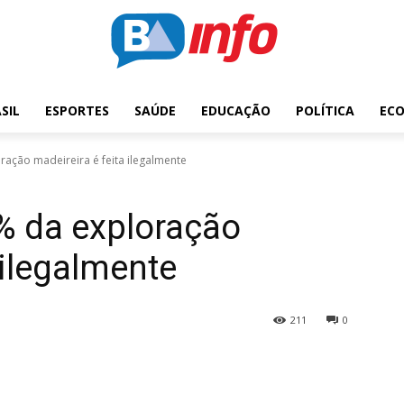
SIL
ESPORTES
SAÚDE
EDUCAÇÃO
POLÍTICA
EC
ação madeireira é feita ilegalmente
 da exploração
 ilegalmente
211
0