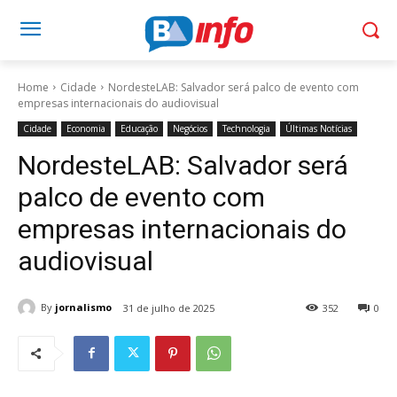
Home
Cidade
NordesteLAB: Salvador será palco de evento com
empresas internacionais do audiovisual
Cidade
Economia
Educação
Negócios
Technologia
Últimas Notícias
NordesteLAB: Salvador será
palco de evento com
empresas internacionais do
audiovisual
By
jornalismo
31 de julho de 2025
352
0